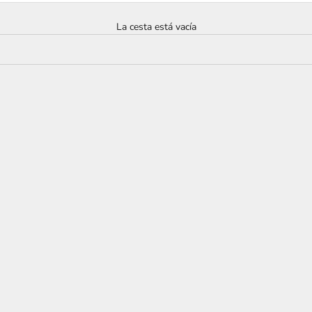
La cesta está vacía
end Silver Chopsticks Gift Box-
Black Walnut Chopsticks with