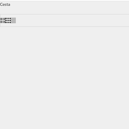
Cesta
ISHIDA Handcrafted Happy Life Chopsticks
FU LU High-