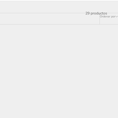
29 productos
Ordenar por
 Decorative
LOMONOSOV Fine Bone China STAR Mug