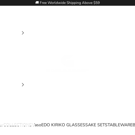
🚚 Free Worldwide Shipping Above $59
Goglasscup
ar
COLLECTIONS
Vaso
EDO KIRIKO GLASSES
SAKE SETS
TABLEWARE