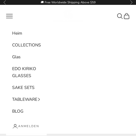
Zum Inhalt springen
🚚 Free Worldwide Shipping Above $59
Zurück
Vor
Goglasscup
Menü
Suchen
Waren
Heim
COLLECTIONS
Glas
EDO KIRIKO
GLASSES
SAKE SETS
TABLEWARE
BLOG
ANMELDEN