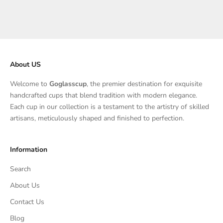
1 Bewertung
Angebot
$380.00
Angebot
$610.00
About US
Welcome to
Goglasscup
, the premier destination for exquisite
handcrafted cups that blend tradition with modern elegance.
Each cup in our collection is a testament to the artistry of skilled
artisans, meticulously shaped and finished to perfection.
Information
Search
About Us
Contact Us
Blog