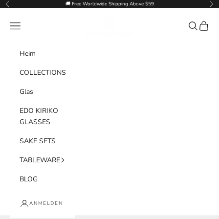
Zum Inhalt springen
🚚 Free Worldwide Shipping Above $59
Zurück
Vor
Goglasscup
Menü
Suchen
Waren
Heim
COLLECTIONS
Glas
EDO KIRIKO
GLASSES
SAKE SETS
TABLEWARE
BLOG
ANMELDEN